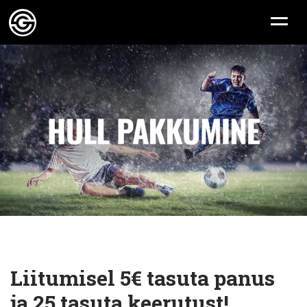
Liitumisel 5€ tasuta panus
ja 25 tasuta keerutust!