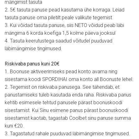
mängimist tasuta
2. 5€ tasuta panuse pead kasutama ühe korraga. Leiad
tasuta panuse oma piletilt peale valikute tegemist
3. Kui võidad tasuta panuse, siis NETO võidud peab läbi
mängima 6 korda koefiga 1,5 kolme päeva jooksul
4. Tasuta keerutustega saadud võitudel puuduvad
läbimängimise tingimused.
Riskivaba panus kuni 20€
1. Boonuse aktiveerimiseks pead konto avama ning
sisestama koodi SPORDIHAI oma konto all Boonuste lehel.
2. Tegemist on riskivaba panusega. See tähendab, et
panustamiseks tuleb kasutada enda raha. Riskivaba panus
kehtib esimesele tehtud panusele pärast boonuskoodi
sisestamist. Kui Sinu esimene panus pärast boonuskoodi
sisestamist kaotab, tagastab Coolbet sinu panuse summa
kuni €20.
3. Tagastatud rahale puuduvad läbimängimise tingimused.