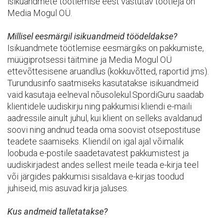
isikuandmete töötlemise eest vastutav töötleja on
Media Mogul OÜ.
Millisel eesmärgil isikuandmeid töödeldakse?
Isikuandmete töötlemise eesmärgiks on pakkumiste,
müügiprotsessi täitmine ja Media Mogul OÜ
ettevõttesisene aruandlus (kokkuvõtted, raportid jms).
Turundusinfo saatmiseks kasutatakse isikuandmeid
vaid kasutaja eelneval nõusolekul.SpordiGuru saadab
klientidele uudiskirju ning pakkumisi kliendi e-maili
aadressile ainult juhul, kui klient on selleks avaldanud
soovi ning andnud teada oma soovist otsepostituse
teadete saamiseks. Kliendil on igal ajal võimalik
loobuda e-postile saadetavatest pakkumistest ja
uudiskirjadest andes sellest meile teada e-kirja teel
või järgides pakkumisi sisaldava e-kirjas toodud
juhiseid, mis asuvad kirja jaluses.
Kus andmeid talletatakse?