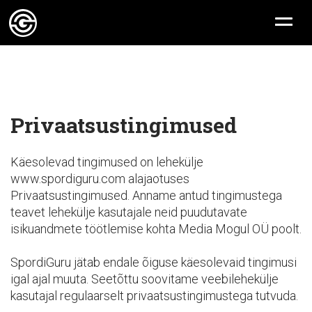
Privaatsustingimused
Käesolevad tingimused on lehekülje
www.spordiguru.com alajaotuses
Privaatsustingimused. Anname antud tingimustega
teavet lehekülje kasutajale neid puudutavate
isikuandmete töötlemise kohta Media Mogul OÜ poolt.
SpordiGuru jätab endale õiguse käesolevaid tingimusi
igal ajal muuta. Seetõttu soovitame veebilehekülje
kasutajal regulaarselt privaatsustingimustega tutvuda.