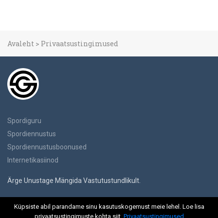
Avaleht
>
Privaatsustingimused
Spordiguru
Spordiennustus
Spordiennustusboonused
Internetikasiinod
Ärge Unustage Mängida Vastutustundlikult.
Küpsiste abil parandame sinu kasutuskogemust meie lehel. Loe lisa
privaatsustingimuste kohta siit.
Privaatsustingimused