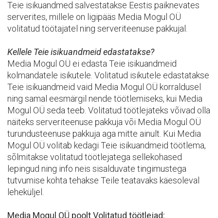
Teie isikuandmed salvestatakse Eestis paiknevates
serverites, millele on ligipääs Media Mogul OÜ
volitatud töötajatel ning serveriteenuse pakkujal.
Kellele Teie isikuandmeid edastatakse?
Media Mogul OÜ ei edasta Teie isikuandmeid
kolmandatele isikutele. Volitatud isikutele edastatakse
Teie isikuandmeid vaid Media Mogul OÜ korraldusel
ning samal eesmärgil nende töötlemiseks, kui Media
Mogul OÜ seda teeb. Volitatud töötlejateks võivad olla
näiteks serveriteenuse pakkuja või Media Mogul OÜ
turundusteenuse pakkuja aga mitte ainult. Kui Media
Mogul OÜ volitab kedagi Teie isikuandmeid töötlema,
sõlmitakse volitatud töötlejatega sellekohased
lepingud ning info neis sisalduvate tingimustega
tutvumise kohta tehakse Teile teatavaks käesoleval
leheküljel.
Media Mogul OÜ poolt Volitatud töötlejad: