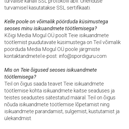
turvalise kanali SSL protokolli abil. Ühenduse
turvamisel kasutatakse SSL sertifikaati.
Kelle poole on võimalik pöörduda küsimustega
seoses minu isikuandmete töötlemisega?
Kõigi Media Mogul OÜ poolt Teie isikuandmete
töötlemist puudutavate küsimustega on Teil võimalik
pöörduda Media Mogul OÜ poole järgmiste
kontaktandmetel:e-post: info@spordiguru.com
Mis on Teie õigused seoses isikuandmete
töötlemisega?
Teil on õigus saada teavet Teie isikuandmete
töötlemise kohta isikuandmete kaitse seaduses ja
teistes seadustes sätestatud määral. Teil on õigus
nõuda isikuandmete töötlemise lõpetamist ning
isikuandmete parandamist, sulgemist, kustutamist ja
ülekandmist.