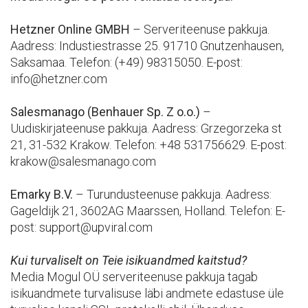
Hetzner Online GMBH
– Serveriteenuse pakkuja.
Aadress: Industiestrasse 25. 91710 Gnutzenhausen,
Saksamaa. Telefon: (+49) 98315050. E-post:
info@hetzner.com
Salesmanago (Benhauer Sp. Z o.o.)
–
Uudiskirjateenuse pakkuja. Aadress: Grzegorzeka st
21, 31-532 Krakow. Telefon: +48 531756629. E-post:
krakow@salesmanago.com
Emarky B.V.
– Turundusteenuse pakkuja. Aadress:
Gageldijk 21, 3602AG Maarssen, Holland. Telefon: E-
post: support@upviral.com
Kui turvaliselt on Teie isikuandmed kaitstud?
Media Mogul OÜ serveriteenuse pakkuja tagab
isikuandmete turvalisuse läbi andmete edastuse üle