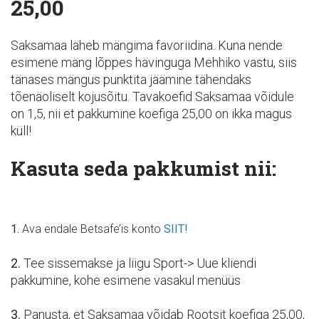
25,00
Saksamaa läheb mängima favoriidina. Kuna nende
esimene mäng lõppes hävinguga Mehhiko vastu, siis
tänases mängus punktita jäämine tähendaks
tõenäoliselt kojusõitu. Tavakoefid Saksamaa võidule
on 1,5, nii et pakkumine koefiga 25,00 on ikka magus
küll!
Kasuta seda pakkumist nii:
1.
Ava endale Betsafe’is konto
SIIT!
2.
Tee sissemakse ja liigu Sport-> Uue kliendi
pakkumine, kohe esimene vasakul menüüs
3.
Panusta, et Saksamaa võidab Rootsit koefiga 25,00,