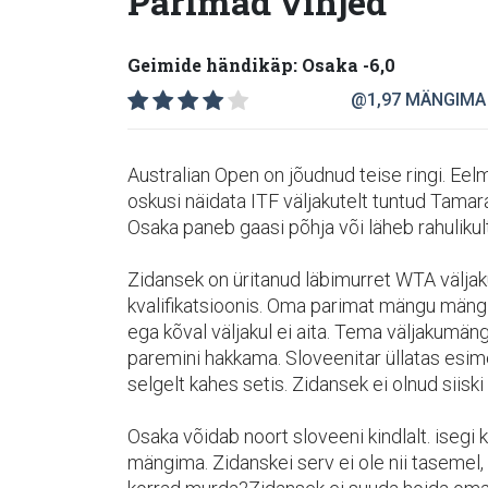
Parimad vihjed
Geimide händikäp: Osaka -6,0
@1,97
MÄNGIMA
Australian Open on jõudnud teise ringi. E
oskusi näidata ITF väljakutelt tuntud Tama
Osaka paneb gaasi põhja või läheb rahulik
Zidansek on üritanud läbimurret WTA väljaku
kvalifikatsioonis. Oma parimat mängu mängi
ega kõval väljakul ei aita. Tema väljakumän
paremini hakkama. Sloveenitar üllatas esime
selgelt kahes setis. Zidansek ei olnud siiski
Osaka võidab noort sloveeni kindlalt. isegi k
mängima. Zidanskei serv ei ole nii taseme