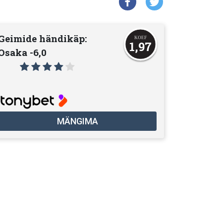
Geimide händikäp:
1,97
Osaka -6,0
MÄNGIMA