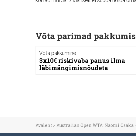
korrad murda?Zidansek ei suuda hoida oma s
Võta parimad pakkumis
Võta pakkumine
3x10€ riskivaba panus ilma
läbimängimisnõudeta
Avaleht
>
Australian Open WTA: Naomi Osaka 