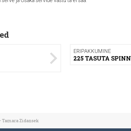
erve ja Osaka servide vastu ta ei saa.
ed
ERIPAKKUMINE
225 TASUTA SPINN
– Tamara Zidansek