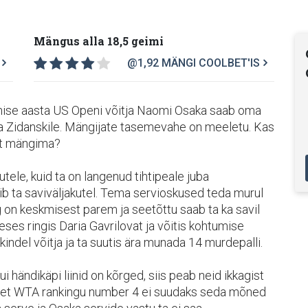
Mängus alla 18,5 geimi
@1,92
MÄNGI COOLBET'IS
elmise aasta US Openi võitja Naomi Osaka saab oma
ra Zidanskile. Mängijate tasemevahe on meeletu. Kas
ult mängima?
tele, kuid ta on langenud tihtipeale juba
b ta saviväljakutel. Tema servioskused teda murul
g on keskmisest parem ja seetõttu saab ta ka savil
ses ringis Daria Gavrilovat ja võitis kohtumise
 kindel võitja ja ta suutis ära munada 14 murdepalli.
ui händikäpi liinid on kõrged, siis peab neid ikkagist
l, et WTA rankingu number 4 ei suudaks seda mõned