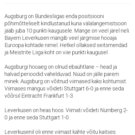
Augsburg on Bundesliigas enda positsiooni
põhimõtteliselt kindlustanud kuna välalangemistsoon
jääb juba 10 punkti kaugusele. Mänge on veel järel neli.
Bayern Leverkusen mängib veel järgmise hooaja
Euroopa kohtade nimel. Hetkel ollaksed seitsmendad
ja Meistrite Liiga koht on viie punkti kaugusel.
Augsburgi hooaeg on olnud ebaühtlane – head ja
halvad perioodid vahelduvad. Nüüd on jälle parem
minek. Augsburg on võitnud viimased kaks kohtumist.
Viimases mängus võideti Stuttgart 6-0 ja enne seda
võõrsil Eintracht Frankfurt 1-3.
Leverkusen on heas hoos. Viimati võideti Nürnberg 2-
0 ja enne seda Stuttgart 1-0.
Leverkusenil oli enne viimast kahte võitu kaitses