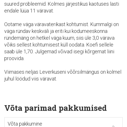
suured probleemid. Kolmes järjestikus kaotuses lasti
endale lüüa 11 väravat.
Ootame väga väravaterikast kohtumist. Kummalgi on
väga ründav keskväli ja eriti kui kodumeeskonna
ründemäng on hetkel väga kuum, siis üle 3,0 värava
võiks sellest kohtumisest küll oodata. Koefi sellele
saab üle 1,70. Julgemad võivad isegi kõrgemat liini
proovida.
Viimases neljas Leverkuseni võõrsilmängus on kolmel
juhul löödud viis väravat.
Võta parimad pakkumised
Võta pakkumine