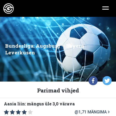
Bundesliga: Augsburg – Bayern
Leverkusen
Parimad vihjed
Aasia liin: mängus üle 3,0 värava
@1,71
MÄNGIMA