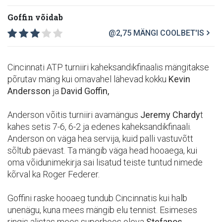
Goffin võidab
@2,75
MÄNGI COOLBET'IS
Cincinnati ATP turniiri kaheksandikfinaalis mängitakse
põrutav mäng kui omavahel lähevad kokku
Kevin
Andersson
ja
David Goffin,
Anderson võitis turniiri avamängus
Jeremy Chardy
t
kahes setis 7-6, 6-2 ja edenes kaheksandikfinaali.
Anderson on väga hea servija, kuid palli vastuvõtt
sõltub päevast. Ta mängib väga head hooaega, kui
oma võidunimekirja sai lisatud teiste tuntud nimede
kõrval ka Roger Federer.
Goffini raske hooaeg tundub Cincinnatis kui halb
unenägu, kuna mees mängib elu tennist. Esimeses
ringis alistas mees superhoos oleva
Stefanos