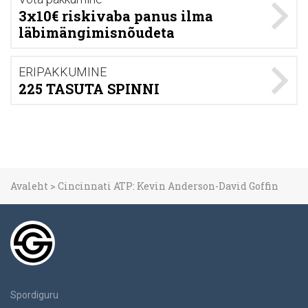
3x10€ riskivaba panus ilma
läbimängimisnõudeta
ERIPAKKUMINE
225 TASUTA SPINNI
Avaleht
>
Cincinnati ATP: Kevin Anderson-David Goffin
Spordiguru