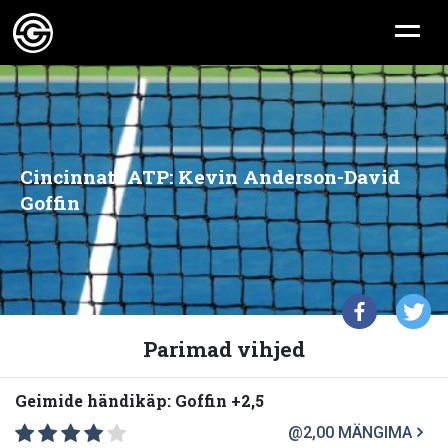
Cincinnati ATP: Kevin Anderson-David
Goffin
Parimad vihjed
Geimide händikäp: Goffin +2,5
@2,00
MÄNGIMA