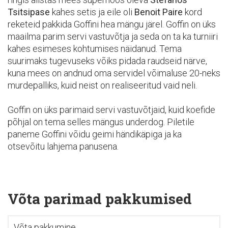
Tsitsipase
kahes setis ja eile oli
Benoit Paire
kord
reketeid pakkida Goffini hea mängu järel. Goffin on üks
maailma parim servi vastuvõtja ja seda on ta ka turniiri
kahes esimeses kohtumises näidanud. Tema
suurimaks tugevuseks võiks pidada raudseid närve,
kuna mees on andnud oma servidel võimaluse 20-neks
murdepalliks, kuid neist on realiseeritud vaid neli.
Goffin on üks parimaid servi vastuvõtjaid, kuid koefide
põhjal on tema selles mängus underdog. Piletile
paneme Goffini võidu geimi händikäpiga ja ka
otsevõitu lahjema panusena.
Võta parimad pakkumised
Võta pakkumine