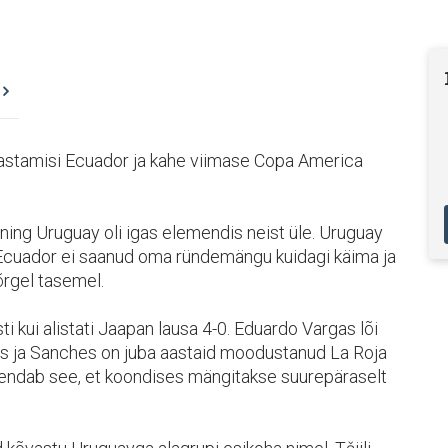
 vastamisi Ecuador ja kahe viimase Copa America
ing Uruguay oli igas elemendis neist üle. Uruguay
i. Ecuador ei saanud oma ründemängu kuidagi käima ja
õrgel tasemel.
i kui alistati Jaapan lausa 4-0. Eduardo Vargas lõi
gas ja Sanches on juba aastaid moodustanud La Roja
ndab see, et koondises mängitakse suurepäraselt