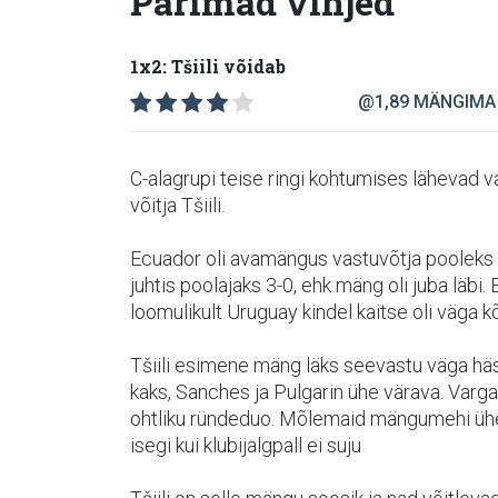
Parimad vihjed
1x2: Tšiili võidab
@1,89
MÄNGIMA
C-alagrupi teise ringi kohtumises lähevad
võitja Tšiili.
Ecuador oli avamängus vastuvõtja pooleks n
juhtis poolajaks 3-0, ehk mäng oli juba läb
loomulikult Uruguay kindel kaitse oli väga k
Tšiili esimene mäng läks seevastu väga häst
kaks, Sanches ja Pulgarin ühe värava. Var
ohtliku ründeduo. Mõlemaid mängumehi ühe
isegi kui klubijalgpall ei suju