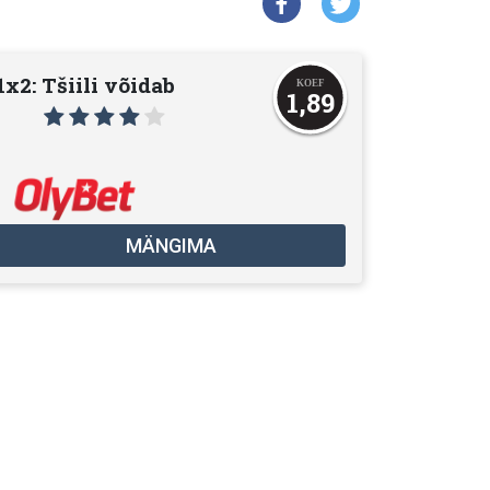
1x2: Tšiili võidab
1,89
MÄNGIMA