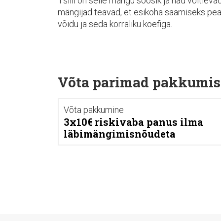
Tšiili on selle mängu soosik ja nad võitleva
mängijad teavad, et esikoha saamiseks peab
võidu ja seda korraliku koefiga.
Võta parimad pakkumis
Võta pakkumine
3x10€ riskivaba panus ilma
läbimängimisnõudeta