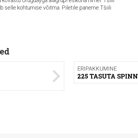
d kõvastu Uruguayga alagrupi esikoha nimel. Tšiili
 selle kohtumise võitma. Piletile paneme Tšiili
ed
ERIPAKKUMINE
225 TASUTA SPINN