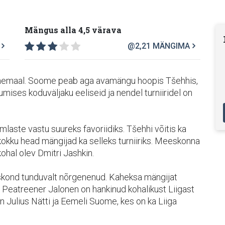
Mängus alla 4,5 värava
@2,21
MÄNGIMA
Venemaal. Soome peab aga avamängu hoopis Tšehhis,
mises koduväljaku eeliseid ja nendel turniiridel on
aste vastu suureks favoriidiks. Tšehhi võitis ka
kokku head mängijad ka selleks turniiriks. Meeskonna
ohal olev Dmitri Jashkin.
skond tunduvalt nõrgenenud. Kaheksa mängijat
 Peatreener Jalonen on hankinud kohalikust Liigast
 Julius Nätti ja Eemeli Suome, kes on ka Liiga