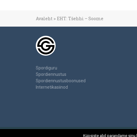
Avaleht
>
EHT: Tšehhi – Soome
Spordiguru
Spordiennustus
Spordiennustusboonused
Internetikasiinod
Küpsiste abil parandame sinu 