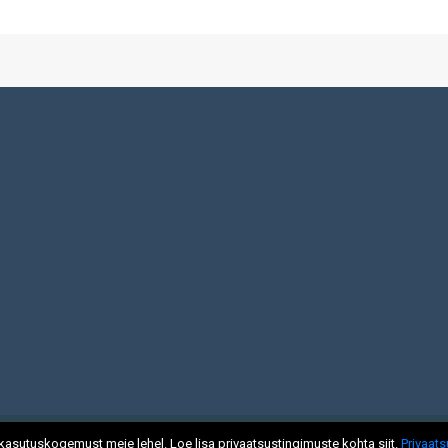
Copyright 2019 Spordiguru.com
kasutuskogemust meie lehel. Loe lisa privaatsustingimuste kohta siit.
Privaat