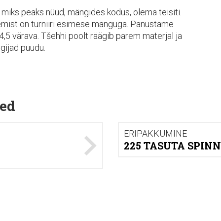
ja miks peaks nüüd, mängides kodus, olema teisiti.
gemist on turniiri esimese mänguga. Panustame
 4,5 värava. Tšehhi poolt räägib parem materjal ja
gijad puudu.
ed
ERIPAKKUMINE
225 TASUTA SPINN