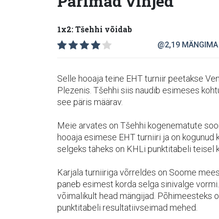
Parimad vihjed
1x2: Tšehhi võidab
@2,19
MÄNGIMA
Selle hooaja teine EHT turniir peetakse 
Plezenis. Tšehhi siis naudib esimeses kohtu
see päris määrav.
Meie arvates on Tšehhi kogenematute sooml
hooaja esimese EHT turniiri ja on kogunud 
selgeks täheks on KHLi punktitabeli teisel k
Karjala turniiriga võrreldes on Soome mee
paneb esimest korda selga sinivalge vormi.
võimalikult head mängijad. Põhimeesteks on
punktitabeli resultatiivseimad mehed.