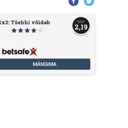
1x2: Tšehhi võidab
2,19
MÄNGIMA