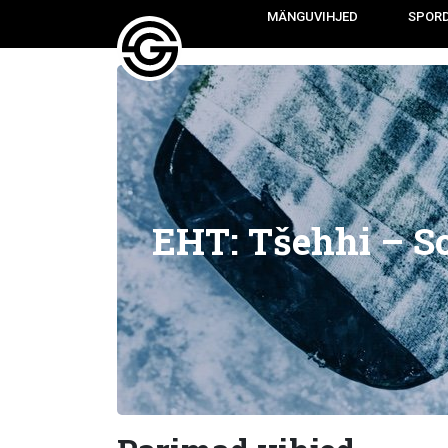
MÄNGUVIHJED
SPOR
EHT: Tšehhi – 