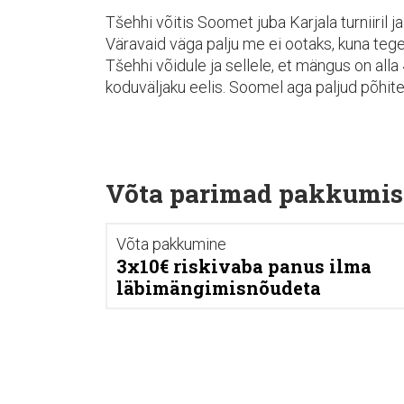
Tšehhi võitis Soomet juba Karjala turniiril 
Väravaid väga palju me ei ootaks, kuna te
Tšehhi võidule ja sellele, et mängus on alla
koduväljaku eelis. Soomel aga paljud põhite
Võta parimad pakkumis
Võta pakkumine
3x10€ riskivaba panus ilma
läbimängimisnõudeta