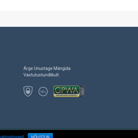
Ärge Unustage Mängida
Vastutustundlikult.
sustingimused
NÕUSTUN