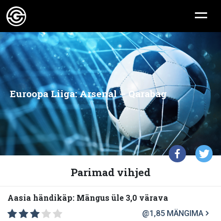
Euroopa Liiga: Arsenal – Qarabag
Parimad vihjed
Aasia händikäp: Mängus üle 3,0 värava
@1,85
MÄNGIMA