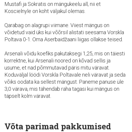
Mustafi ja Sokratis on mängukeelu all, nii et
Koscielnyle on koht väljakul olemas.
Qarabag on alagrupi viimane. Viiest mängus on
võidetud vaid üks kui võõrsil alistati seesama Vorskla
Poltava 0-1. Oma Aserbaidžaani liigas ollakse teised.
Arsenali võidu koefiks pakutaksegi 1,25, mis on täiesti
korrektne, kui Arsenali noored on kõvad sellis ja
usume, et nad põmmutavad päris mitu väravat.
Koduväljal löödi Vorskla Poltavale neli väravat ja seda
võiks oodata ka sellest mängust. Paneme panuse üle
3,0 värava, mis tähendab raha tagasi kui mängus on
täpselt kolm väravat.
Võta parimad pakkumised