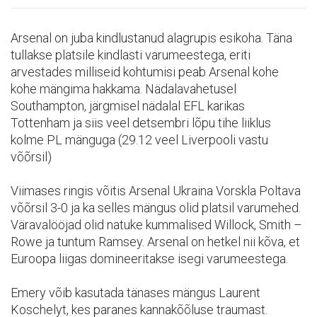
Arsenal on juba kindlustanud alagrupis esikoha. Täna
tullakse platsile kindlasti varumeestega, eriti
arvestades milliseid kohtumisi peab Arsenal kohe
kohe mängima hakkama. Nädalavahetusel
Southampton, järgmisel nädalal EFL karikas
Tottenham ja siis veel detsembri lõpu tihe liiklus
kolme PL mänguga (29.12 veel Liverpooli vastu
võõrsil)
Viimases ringis võitis Arsenal Ukraina Vorskla Poltava
võõrsil 3-0 ja ka selles mängus olid platsil varumehed.
Väravalööjad olid natuke kummalised Willock, Smith –
Rowe ja tuntum Ramsey. Arsenal on hetkel nii kõva, et
Euroopa liigas domineeritakse isegi varumeestega.
Emery võib kasutada tänases mängus Laurent
Koschelyt, kes paranes kannakõõluse traumast.