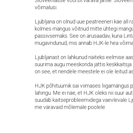
Sloveeniasse võõrsil värava jahile. Sloveen
võimalusi.
Ljubljana on olnud uue peatreeneri käe all 
kolmes mängus võitnud mitte ühtegi mängu.
passivsemaks. See on arusaadav, kuna Linta 
mugavndunud, mis annab HJK-le hea võimal
Ljubljanast on lahkunud näiteks eelmise aas
suurima augu meeskonda jättis keskkaitsja
on see, et nendele meestele ei ole leitud a
HJK põhituumik sai viimases liigamängus p
lahingu. Me ei näe, et HJK oleks nii suur a
suudab kaitseprobleemidega vaevlevale Lju
me väravaid mõlemale poolele.