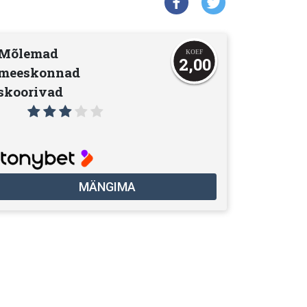
Mõlemad
2,00
meeskonnad
skoorivad
MÄNGIMA