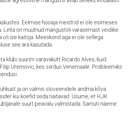
laste agressiivne mängustiil avab selleks kindalasti
raskustes. Eelmise hooaja meistrid ei ole esimeses
 Linta on muutnud mängustiili varasemast veidike
oli ise kaitsja. Meeskond aga ei ole sellega
use see ära kasutada.
ta klubi suurim väravakütt Ricardo Alves, kuid
 Filip Uremovic, kes siirdus Venemaale. Probleemiks
sendusi.
uhkust ja on valmis sloveenidele andma kõva
utsider kui koefid seda näitavad. Usume, et HJK
bljanale suurt peavalu valmistada. Samuti näeme