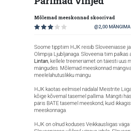
Parimad vihjed
Mõlemad meeskonnad skoorivad
@2,00
MÄNGIMA
Soome tipptiim HJK reisib Sloveeniasse ja
Olimpija Ljubljanaga. Sloveenia tiim palka
Lintan
, kellele treeneriamet on täiesti uu
mängudes. Mõlemad meeskonnad mängivad r
meelelahutuslikku mängu.
HJK kaotas eelmisel nädalal Meistrite Liiga 
kõige kõvemal tasemel pallima. Mängiti hästi
päris BATE tasemel meeskond, kuid ikkagis
meeskonnaga.
HJK on olnud koduses Veikkausliigas väga 