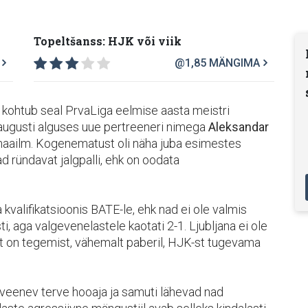
Topeltšanss: HJK või viik
@1,85
MÄNGIMA
 kohtub seal PrvaLiga eelmise aasta meistri
s augusti alguses uue pertreeneri nimega
Aleksandar
s maailm. Kogenematust oli näha juba esimestes
ündavat jalgpalli, ehk on oodata
kvalifikatsioonis BATE-le, ehk nad ei ole valmis
, aga valgevenelastele kaotati 2-1. Ljubljana ei ole
t on tegemist, vähemalt paberil, HJK-st tugevama
veenev terve hooaja ja samuti lähevad nad