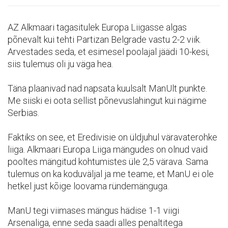
AZ Alkmaari tagasitulek Europa Liigasse algas
põnevalt kui tehti Partizan Belgrade vastu 2-2 viik.
Arvestades seda, et esimesel poolajal jäädi 10-kesi,
siis tulemus oli ju väga hea.
Täna plaanivad nad napsata kuulsalt ManUlt punkte.
Me siiski ei oota sellist põnevuslahingut kui nägime
Serbias.
Faktiks on see, et Eredivisie on üldjuhul väravaterohke
liiga. Alkmaari Europa Liiga mängudes on olnud vaid
pooltes mängitud kohtumistes üle 2,5 värava. Sama
tulemus on ka koduväljal ja me teame, et ManU ei ole
hetkel just kõige loovama ründemänguga.
ManU tegi viimases mängus hädise 1-1 viigi
Arsenaliga, enne seda saadi alles penaltitega