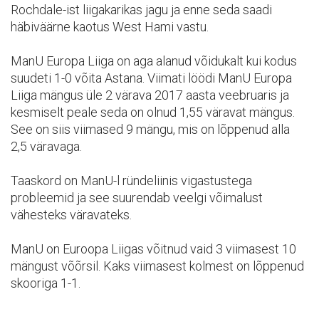
Rochdale-ist liigakarikas jagu ja enne seda saadi
häbiväärne kaotus West Hami vastu.
ManU Europa Liiga on aga alanud võidukalt kui kodus
suudeti 1-0 võita Astana. Viimati löödi ManU Europa
Liiga mängus üle 2 värava 2017 aasta veebruaris ja
kesmiselt peale seda on olnud 1,55 väravat mängus.
See on siis viimased 9 mängu, mis on lõppenud alla
2,5 väravaga.
Taaskord on ManU-l ründeliinis vigastustega
probleemid ja see suurendab veelgi võimalust
vähesteks väravateks.
ManU on Euroopa Liigas võitnud vaid 3 viimasest 10
mängust võõrsil. Kaks viimasest kolmest on lõppenud
skooriga 1-1.