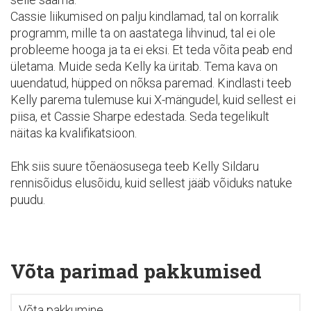
Cassie liikumised on palju kindlamad, tal on korralik
programm, mille ta on aastatega lihvinud, tal ei ole
probleeme hooga ja ta ei eksi. Et teda võita peab end
ületama. Muide seda Kelly ka üritab. Tema kava on
uuendatud, hüpped on nõksa paremad. Kindlasti teeb
Kelly parema tulemuse kui X-mängudel, kuid sellest ei
piisa, et Cassie Sharpe edestada. Seda tegelikult
näitas ka kvalifikatsioon.
Ehk siis suure tõenäosusega teeb Kelly Sildaru
rennisõidus elusõidu, kuid sellest jääb võiduks natuke
puudu.
Võta parimad pakkumised
Võta pakkumine