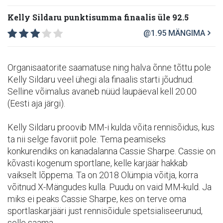
Kelly Sildaru punktisumma finaalis üle 92.5
@1.95
MÄNGIMA
Organisaatorite saamatuse ning halva õnne tõttu pole
Kelly Sildaru veel ühegi ala finaalis starti jõudnud.
Selline võimalus avaneb nüüd laupäeval kell 20.00
(Eesti aja järgi).
Kelly Sildaru proovib MM-i kulda võita rennisõidus, kus
ta nii selge favoriit pole. Tema peamiseks
konkurendiks on kanadalanna Cassie Sharpe. Cassie on
kõvasti kogenum sportlane, kelle karjäär hakkab
vaikselt lõppema. Ta on 2018 Olümpia võitja, korra
võitnud X-Mängudes kulla. Puudu on vaid MM-kuld. Ja
miks ei peaks Cassie Sharpe, kes on terve oma
sportlaskarjääri just rennisõidule spetsialiseerunud,
selle saama.