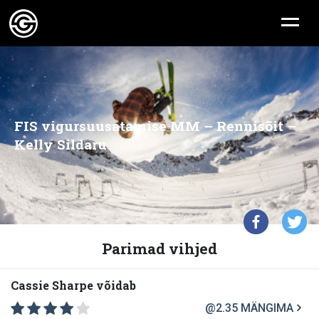
FIS vigursuusatamise MM – Rennisõit –
Kelly Sildaru
Parimad vihjed
Cassie Sharpe võidab
@2.35
MÄNGIMA