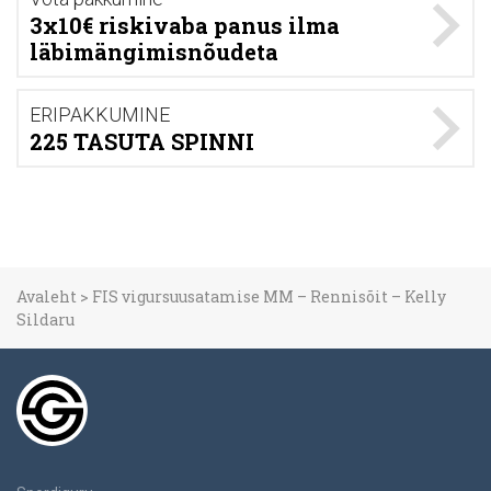
3x10€ riskivaba panus ilma
läbimängimisnõudeta
ERIPAKKUMINE
225 TASUTA SPINNI
Avaleht
>
FIS vigursuusatamise MM – Rennisõit – Kelly
Sildaru