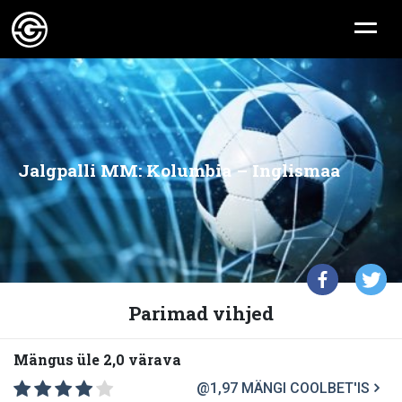
Jalgpalli MM: Kolumbia – Inglismaa
Parimad vihjed
Mängus üle 2,0 värava
@1,97
MÄNGI COOLBET'IS