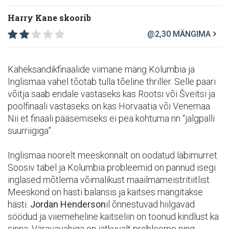
Harry Kane skoorib
@2,30
MÄNGIMA
Kaheksandikfinaalide viimane mäng Kolumbia ja
Inglismaa vahel tõotab tulla tõeline thriller. Selle paari
võitja saab endale vastaseks kas Rootsi või Šveitsi ja
poolfinaali vastaseks on kas Horvaatia või Venemaa.
Nii et finaali pääsemiseks ei pea kohtuma nn “jalgpalli
suurriigiga”.
Inglismaa noorelt meeskonnalt on oodatud läbimurret.
Soosiv tabel ja Kolumbia probleemid on pannud isegi
inglased mõtlema võimalikust maailmameistritiitlist.
Meeskond on hästi balansis ja kaitses mängitakse
hästi.
Jordan Henderson
il õnnestuvad hiilgavad
söödud ja viiemeheline kaitseliin on toonud kindlust ka
sinna. Väravavahiga on jätkuvalt probleeme ning