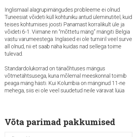
Inglismaal alagrupimängudes probleeme ei olnud.
Tuneesiat võideti küll kohtuniku antud üleminutitel, kuid
teises kohtumises joosti Panamast korralikult üle ja
võideti 6-1. Viimane nn “mõttetu mäng” mängiti Belgia
vastu varumeestega. Inglased ei ole turniiril veel surve
all olnud, nii et saab näha kuidas nad sellega toime
tulevad.
Standardolukorrad on tänaõhtuses mängus
võtmetähtsusega, kuna mõlemal meeskonnal toimib
peaga mäng hästi. Kui Kolumbia on mänginud 11-ne
mehega, siis ei ole veel suudetud neile väravat lüüa
Võta parimad pakkumised