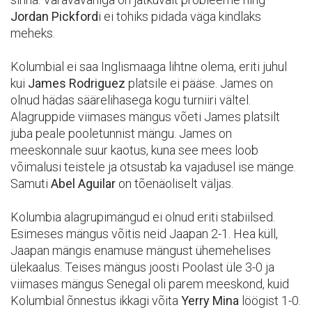
Jordan Pickford
i ei tohiks pidada väga kindlaks
meheks.
Kolumbial ei saa Inglismaaga lihtne olema, eriti juhul
kui
James Rodriguez
platsile ei pääse. James on
olnud hädas säärelihasega kogu turniiri vältel.
Alagruppide viimases mängus võeti James platsilt
juba peale pooletunnist mängu. James on
meeskonnale suur kaotus, kuna see mees loob
võimalusi teistele ja otsustab ka vajadusel ise mänge.
Samuti
Abel Aguilar
on tõenäoliselt väljas.
Kolumbia alagrupimängud ei olnud eriti stabiilsed.
Esimeses mängus võitis neid Jaapan 2-1. Hea küll,
Jaapan mängis enamuse mängust ühemehelises
ülekaalus. Teises mängus joosti Poolast üle 3-0 ja
viimases mängus Senegal oli parem meeskond, kuid
Kolumbial õnnestus ikkagi võita
Yerry Mina
löögist 1-0.