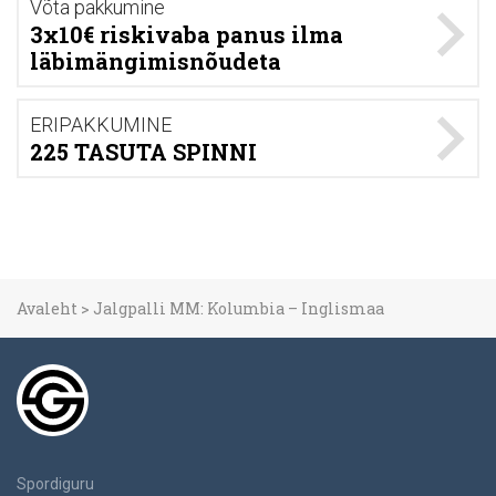
Võta pakkumine
3x10€ riskivaba panus ilma
läbimängimisnõudeta
ERIPAKKUMINE
225 TASUTA SPINNI
Avaleht
>
Jalgpalli MM: Kolumbia – Inglismaa
Spordiguru