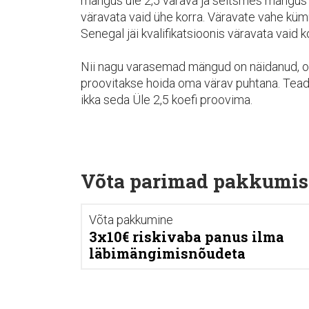
mängus üle 2,5 värava ja seitsmes mängus
väravata vaid ühe korra. Väravate vahe küm
Senegal jäi kvalifikatsioonis väravata vaid k
Nii nagu varasemad mängud on näidanud, ol
proovitakse hoida oma värav puhtana. Te
ikka seda Üle 2,5 koefi proovima.
Võta parimad pakkumis
Võta pakkumine
3x10€ riskivaba panus ilma
läbimängimisnõudeta