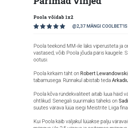
Parimad vihjed
Poola võidab 1x2
@2,37
MÄNGI COOLBET'IS
Poola teekond MM-ile läks viperusteta ja o
vastased, võib Poola jõuda päris kaugele. S
ootusi.
Poola kirkaim täht on
Robert Lewandowski
tabamusega. Rünnakul abistab teda
Arkadiu
Poola kõva ründekvaliteet aitab luua häid v
ohtlikud. Senegali suurimaks täheks on
Sad
suutes värava lüüa isegi Meistrite Liiga finaa
Kui Poola käib väljakul lüüakse palju värav