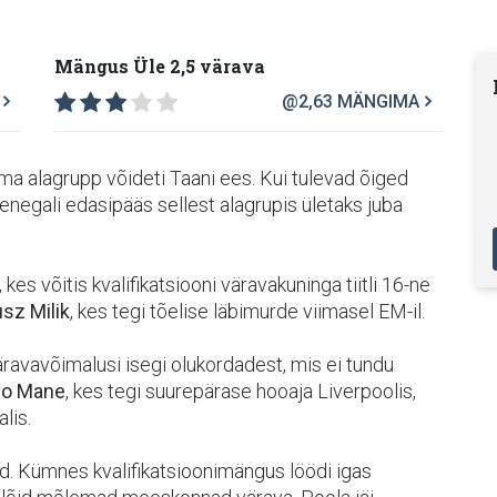
Mängus Üle 2,5 värava
@2,63
MÄNGIMA
ma alagrupp võideti Taani ees. Kui tulevad õiged
enegali edasipääs sellest alagrupis ületaks juba
, kes võitis kvalifikatsiooni väravakuninga tiitli 16-ne
sz Milik
, kes tegi tõelise läbimurde viimasel EM-il.
äravavõimalusi isegi olukordadest, mis ei tundu
io Mane
, kes tegi suurepärase hooaja Liverpoolis,
lis.
aid. Kümnes kvalifikatsioonimängus löödi igas