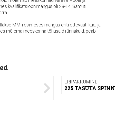
 lõid mõlemad meeskonnad värava. Poola jäi
nes kvalifikatsioonimängus oli 28-14. Samuti
orra.
lakse MM-i esimeses mängus eriti ettevaatlikud, ja
ades mõlema meeskonna tõhusaid rünnakuid, peab
ed
ERIPAKKUMINE
225 TASUTA SPINN