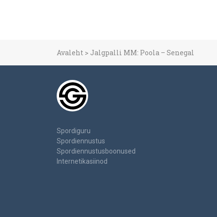
Avaleht
>
Jalgpalli MM: Poola – Senegal
Spordiguru
Spordiennustus
Spordiennustusboonused
Internetikasiinod