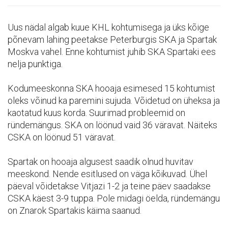
Uus nädal algab kuue KHL kohtumisega ja üks kõige
põnevam lahing peetakse Peterburgis SKA ja Spartak
Moskva vahel. Enne kohtumist juhib SKA Spartaki ees
nelja punktiga.
Kodumeeskonna SKA hooaja esimesed 15 kohtumist
oleks võinud ka paremini sujuda. Võidetud on üheksa ja
kaotatud kuus korda. Suurimad probleemid on
ründemängus. SKA on löönud vaid 36 väravat. Näiteks
CSKA on löönud 51 väravat.
Spartak on hooaja algusest saadik olnud huvitav
meeskond. Nende esitlused on väga kõikuvad. Ühel
päeval võidetakse Vitjazi 1-2 ja teine päev saadakse
CSKA käest 3-9 tuppa. Pole midagi öelda, ründemängu
on Znarok Spartakis käima saanud.