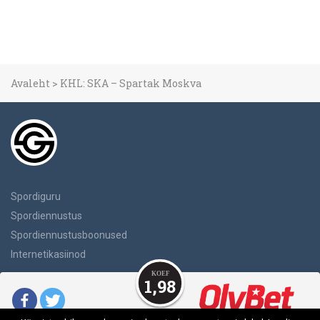
Avaleht
>
KHL: SKA – Spartak Moskva
Spordiguru
Spordiennustus
Spordiennustusboonused
Internetikasiinod
1,98
Ärge Unustage Mängida Vastutustundlikult.