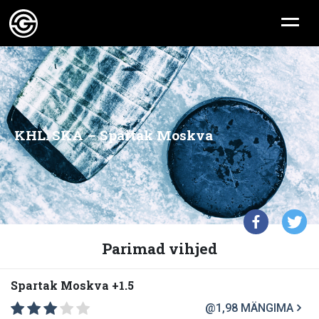
KHL: SKA – Spartak Moskva
Parimad vihjed
Spartak Moskva +1.5
@1,98
MÄNGIMA