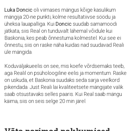
Luka Doncic
oli viimases mängus kõige kasulikum
mängija 20-ne punkti, kolme resultatiivse söödu ja
üheksa lauapalliga. Kui
Doncic
suudab samamoodi
jätkata, siis Real on tunduvalt lähemal võidule kui
Baskonia, kes peab õnnestuma kolmestel. Kui see ei
õnnestu, siis on raske näha kuidas nad suudavad Reali
üle mängida.
Koduväljakueelis on see, mis koefe võrdsemaks teeb,
aga Realil on psüholoogiline eelis ja momentum. Raske
on uskuda, et Baskonia suudaks seda sarja veelkord
pikendada. Just Reali lai kvaliteetsete mängijate valik
saab otsustavaks selles paaris. Kui Real saab mängu
käima, siis on seis selge 20 min järel.