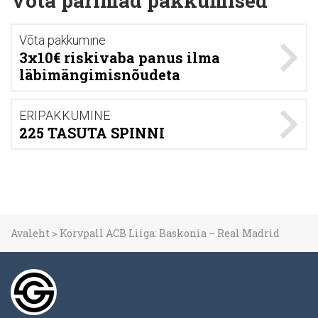
Võta parimad pakkumised
Võta pakkumine
3x10€ riskivaba panus ilma
läbimängimisnõudeta
ERIPAKKUMINE
225 TASUTA SPINNI
Avaleht
>
Korvpall ACB Liiga: Baskonia – Real Madrid