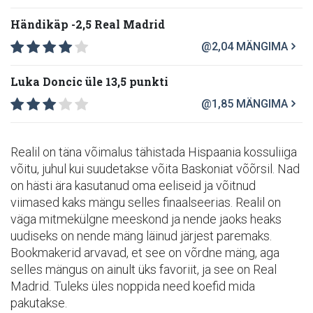
Händikäp -2,5 Real Madrid
@2,04
MÄNGIMA
Luka Doncic üle 13,5 punkti
@1,85
MÄNGIMA
Realil on täna võimalus tähistada Hispaania kossuliiga
võitu, juhul kui suudetakse võita Baskoniat võõrsil. Nad
on hästi ära kasutanud oma eeliseid ja võitnud
viimased kaks mängu selles finaalseerias. Realil on
väga mitmekülgne meeskond ja nende jaoks heaks
uudiseks on nende mäng läinud järjest paremaks.
Bookmakerid arvavad, et see on võrdne mäng, aga
selles mängus on ainult üks favoriit, ja see on Real
Madrid. Tuleks üles noppida need koefid mida
pakutakse.