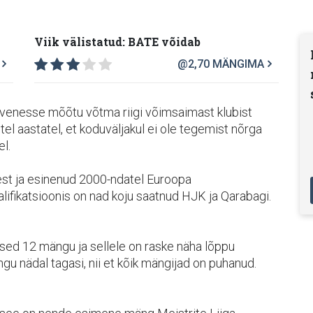
Viik välistatud: BATE võidab
@2,70
MÄNGIMA
evenesse mõõtu võtma riigi võimsaimast klubist
l aastatel, et koduväljakul ei ole tegemist nõrga
l.
jest ja esinenud 2000-ndatel Euroopa
alifikatsioonis on nad koju saatnud HJK ja Qarabagi.
sed 12 mängu ja sellele on raske näha lõppu
 nädal tagasi, nii et kõik mängijad on puhanud.