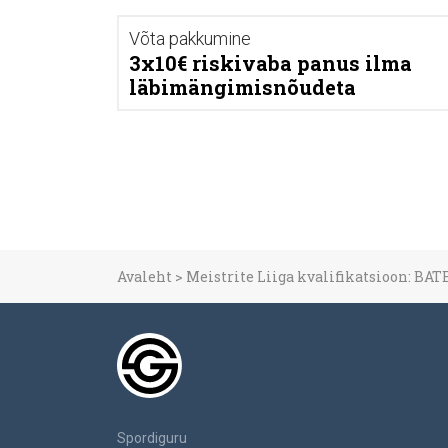
Võta pakkumine
3x10€ riskivaba panus ilma
läbimängimisnõudeta
Avaleht
>
Meistrite Liiga kvalifikatsioon: BA
Spordiguru