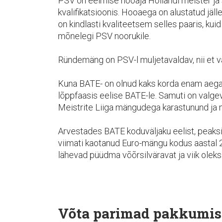
PSV on eelmise hooaja Hollandi meister ja
kvalifikatsioonis. Hooaega on alustatud jä
on kindlasti kvaliteetsem selles paaris, kui
mõnelegi PSV noorukile.
Ründemäng on PSV-l muljetavaldav, nii et 
Kuna BATE- on olnud kaks korda enam aega 
lõppfaasis eelise BATE-le. Samuti on valgev
Meistrite Liiga mängudega karastunund ja 
Arvestades BATE koduväljaku eelist, peaks
viimati kaotanud Euro-mängu kodus aastal 
lähevad püüdma võõrsilväravat ja viik olek
Võta parimad pakkumis