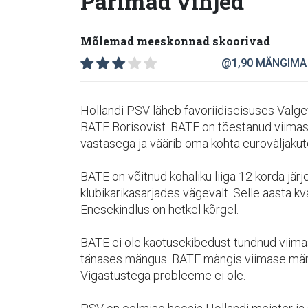
Parimad vihjed
Mõlemad meeskonnad skoorivad
@1,90
MÄNGIMA
Hollandi PSV läheb favoriidiseisuses Valg
BATE Borisovist. BATE on tõestanud viimaste
vastasega ja väärib oma kohta euroväljakute
BATE on võitnud kohaliku liiga 12 korda jär
klubikarikasarjades vägevalt. Selle aasta kv
Enesekindlus on hetkel kõrgel.
BATE ei ole kaotusekibedust tundnud viima
tänases mängus. BATE mängis viimase mängu
Vigastustega probleeme ei ole.