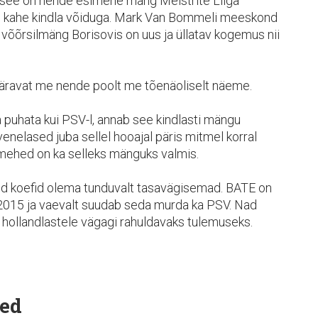
 see on nende esimene mäng Meistrite Liiga
lle kahe kindla võiduga. Mark Van Bommeli meeskond
d võõrsilmäng Borisovis on uus ja üllatav kogemus nii
väravat me nende poolt me tõenäoliselt näeme.
puhata kui PSV-l, annab see kindlasti mängu
enelased juba sellel hooajal päris mitmel korral
mehed on ka selleks mänguks valmis.
id koefid olema tunduvalt tasavägisemad. BATE on
2015 ja vaevalt suudab seda murda ka PSV. Nad
s hollandlastele vägagi rahuldavaks tulemuseks.
ed