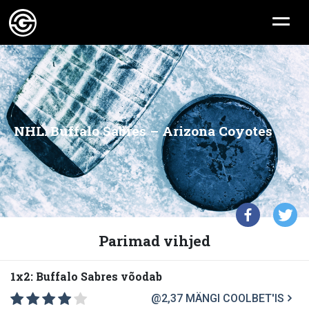
NHL: Buffalo Sabres – Arizona Coyotes
Parimad vihjed
1x2: Buffalo Sabres võodab
@2,37
MÄNGI COOLBET'IS