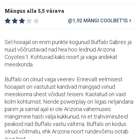
Mängus alla 5,5 värava
@1,92
MÄNGI COOLBET'IS
Sel hooajal on enim punkte kogunud Buffalo Sabres ja
nüüd võõrustavad nad hea hoo leidnud Arizona
Coyotes´t. Kohtuvad kaks noort ja väga andekat
meeskonda.
Buffalo on olnud väga veenev. Erinevalt eelmisest
hooajast on vastutust kandvad mängijad viinud
meeskonna ühest võidust teiseni. Kaotatud on vaid
kolm kohtumist. Nende powerplay on liigas neljandana
parim ja samal ajal ei ole Arizona vähemuses
mängimine hästi välja kukkunud, nii et trahviminuteid
peaksid nad Buffalo vastu vältima. Buffalo on kodus
olnud võitmatu, ehk Arizona noort ründevõimu ootab
suur test.