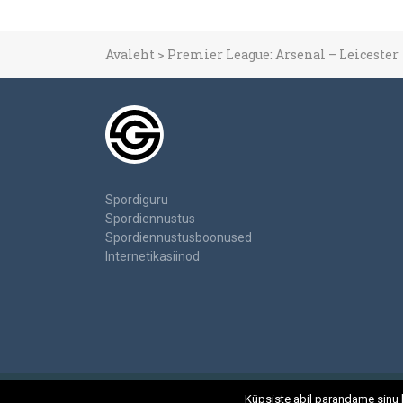
Avaleht
>
Premier League: Arsenal – Leicester
Spordiguru
Spordiennustus
Spordiennustusboonused
Internetikasiinod
Küpsiste abil parandame sinu 