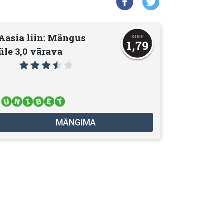
Aasia liin: Mängus
1,79
üle 3,0 värava
MÄNGIMA