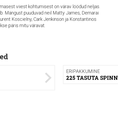
iimasest viiest kohtumisest on värav löödud neljas.
lgeb. Mängust puuduvad neil Matty James, Demarai
urent Koscielny, Cark Jenkinson ja Konstantinos
se päris mitu väravat.
ed
ERIPAKKUMINE
225 TASUTA SPINN