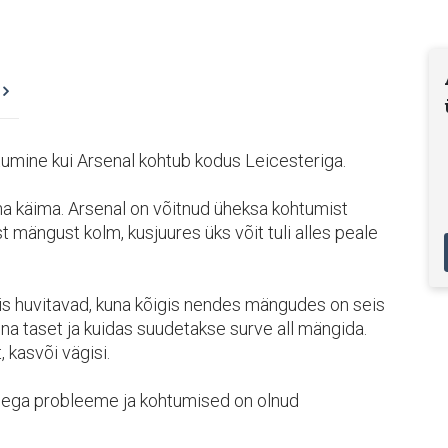
umine kui Arsenal kohtub kodus Leicesteriga.
 käima. Arsenal on võitnud üheksa kohtumist
st mängust kolm, kusjuures üks võit tuli alles peale
is huvitavad, kuna kõigis nendes mängudes on seis
nna taset ja kuidas suudetakse surve all mängida.
, kasvõi vägisi.
isega probleeme ja kohtumised on olnud