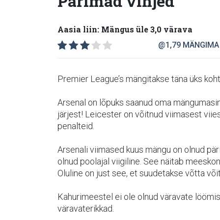
Parimad vihjed
Aasia liin: Mängus üle 3,0 värava
@1,79
MÄNGIMA
Premier League’s mängitakse täna üks koht
Arsenal on lõpuks saanud oma mängumasina
järjest! Leicester on võitnud viimasest viie
penalteid.
Arsenali viimased kuus mängu on olnud pär
olnud poolajal viigiline. See näitab meesko
Oluline on just see, et suudetakse võtta võit
Kahurimeestel ei ole olnud väravate lööm
väravaterikkad.