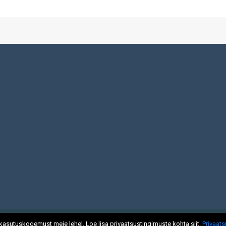
Copyright 2019 Spordiguru.com
kasutuskogemust meie lehel. Loe lisa privaatsustingimuste kohta siit.
Privaat