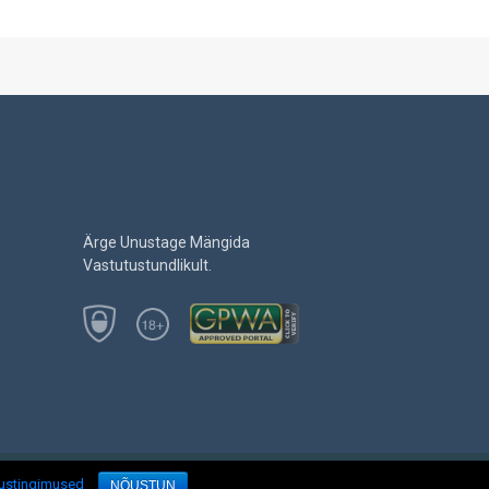
Ärge Unustage Mängida
Vastutustundlikult.
sustingimused
NÕUSTUN