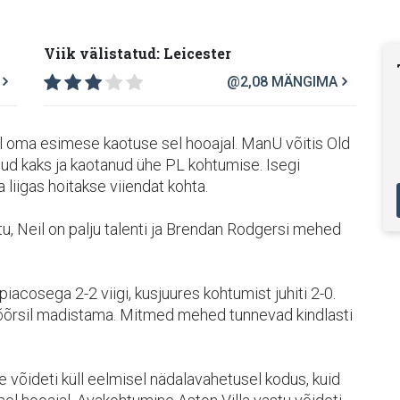
Viik välistatud: Leicester
@2,08
MÄNGIMA
l oma esimese kaotuse sel hooajal. ManU võitis Old
anud kaks ja kaotanud ühe PL kohtumise. Isegi
liigas hoitakse viiendat kohta.
u, Neil on palju talenti ja Brendan Rodgersi mehed
cosega 2-2 viigi, kusjuures kohtumist juhiti 2-0.
õõrsil madistama. Mitmed mehed tunnevad kindlasti
 võideti küll eelmisel nädalavahetusel kodus, kuid