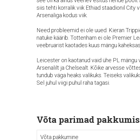
see oli ka ainus veenev esitus nende poolt 
siis tehti korralik viik Ethiad staadionil Cit
Arsenaliga kodus viik.
Need probleemid ei ole uued. Kieran Trippi
natuke käärib. Tottenham ei ole Premier Le
veebruarist kaotades kuus mängu kaheksas
Leicester on kaotanud vaid ühe PL mängu v
Arsenalilt ja Chelsealt. Kõike arvesse võtte
tundub väga heaks valikuks. Teiseks valikuk
Sel juhul viigi puhul raha tagasi.
Võta parimad pakkumis
Võta pakkumine