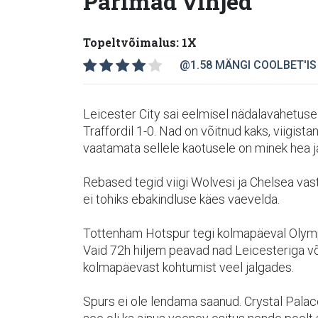
Parimad vihjed
Topeltvõimalus: 1X
@1.58
MÄNGI COOLBET'IS
Leicester City sai eelmisel nädalavahetuse
Traffordil 1-0. Nad on võitnud kaks, viigist
vaatamata sellele kaotusele on minek hea ja 
Rebased tegid viigi Wolvesi ja Chelsea vast
ei tohiks ebakindluse käes vaevelda.
Tottenham Hotspur tegi kolmapäeval Olympia
Vaid 72h hiljem peavad nad Leicesteriga v
kolmapäevast kohtumist veel jalgades.
Spurs ei ole lendama saanud. Crystal Palace