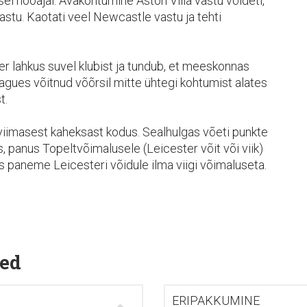
sel hooajal. Avakohtumine Aston Villa vastu võideti,
y vastu. Kaotati veel Newcastle vastu ja tehti
er lahkus suvel klubist ja tundub, et meeskonnas
agues võitnud võõrsil mitte ühtegi kohtumist alates
t.
iimasest kaheksast kodus. Sealhulgas võeti punkte
s, panus Topeltvõimalusele (Leicester võit või viik)
s paneme Leicesteri võidule ilma viigi võimaluseta.
ed
ERIPAKKUMINE