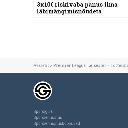
3x10€ riskivaba panus ilma
läbimängimisnõudeta
Avaleht
>
Premier League: Leicester – Totten
Spordiguru
Spordiennustus
Spordiennustusboonused