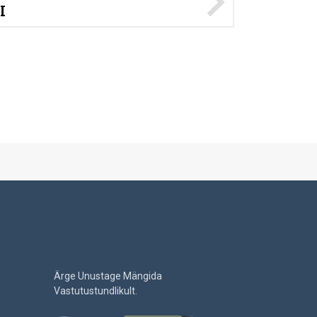
I
Ärge Unustage Mängida
Vastutustundlikult.