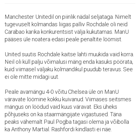
Manchester Unitedil on piinlik nädal seljataga. Nimelt
tugevuselt kolmandas liigas palliv Rochdale oli neid
Carabao karika konkurentsist välja kukutamas. ManU
pääses üle noatera edasi peale penaltite löömist.
United suutis Rochdale kaitse lahti muukida vaid korra.
Neil oli küll palju võimalusi mäng enda kasuks pöörata,
kuid viimasel väljaku kolmandikul puudub teravus. See
ei ole mitte midagi uut.
Peale avamängu 4-0 võitu Chelsea üle on ManU
väravate löömine kokku kuivanud. Viimases seitsmes
mängus on löödud vaid kuus väravat. Eks üheks
põhjuseks on ka staarmängijate vigastused. Täna
peaks vähemalt Paul Pogba tagasi olema ja võibolla
ka Anthony Martial. Rashfordi kindlasti ei näe.