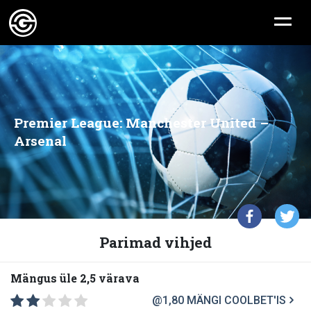
Premier League: Manchester United –
Arsenal
Parimad vihjed
Mängus üle 2,5 värava
@1,80
MÄNGI COOLBET'IS