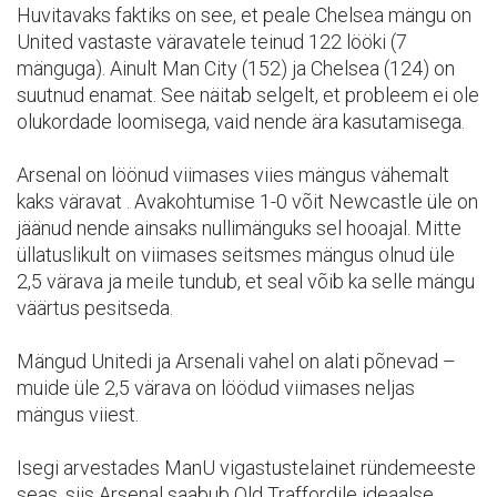
Huvitavaks faktiks on see, et peale Chelsea mängu on
United vastaste väravatele teinud 122 lööki (7
mänguga). Ainult Man City (152) ja Chelsea (124) on
suutnud enamat. See näitab selgelt, et probleem ei ole
olukordade loomisega, vaid nende ära kasutamisega.
Arsenal on löönud viimases viies mängus vähemalt
kaks väravat . Avakohtumise 1-0 võit Newcastle üle on
jäänud nende ainsaks nullimänguks sel hooajal. Mitte
üllatuslikult on viimases seitsmes mängus olnud üle
2,5 värava ja meile tundub, et seal võib ka selle mängu
väärtus pesitseda.
Mängud Unitedi ja Arsenali vahel on alati põnevad –
muide üle 2,5 värava on löödud viimases neljas
mängus viiest.
Isegi arvestades ManU vigastustelainet ründemeeste
seas, siis Arsenal saabub Old Traffordile ideaalse