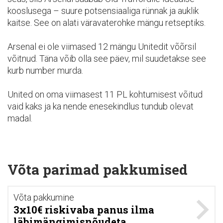
kooslusega – suure potsensiaaliga rünnak ja auklik
kaitse. See on alati väravaterohke mängu retseptiks.
Arsenal ei ole viimased 12 mängu Unitedit võõrsil
võitnud. Täna võib olla see päev, mil suudetakse see
kurb number murda.
United on oma viimasest 11 PL kohtumisest võitud
vaid kaks ja ka nende enesekindlus tundub olevat
madal.
Võta parimad pakkumised
Võta pakkumine
3x10€ riskivaba panus ilma
läbimängimisnõudeta