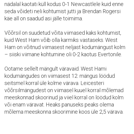
nädalal kaotati küll kodus 0-1 Newcastlele kuid enne
seda võideti neli kohtumist jutti ja Brendan Rogersi
käe all on saadud asi jälle toimima.
Võõrsil on suudetud võita viimased kaks kohtumist,
kuid West Ham võib olla karmiks vastaseks. West
Ham on võitnud viimasest neljast kodumängust kolm
– siiski viimane kohtumine oli 0-2 kaotus Evertonile.
Ootame sellelt mängult väravaid. West Hami
kodumängudes on viimasest 12. mängus löödud
seitsmel korral üle kolme värava. Leicesteri
võõrsilmängudest on viimasel kuuel korral mõlemad
meeskonnad skoorinud ja viiel korral on löödud kolm
või enam väravat. Heaks panuseks peaks olema
mõlema meeskonna skoorimine koos üle 2,5 värava.