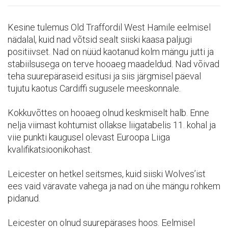
Kesine tulemus Old Traffordil West Hamile eelmisel
nädalal, kuid nad võtsid sealt siiski kaasa paljugi
positiivset. Nad on nüüd kaotanud kolm mängu jutti ja
stabiilsusega on terve hooaeg maadeldud. Nad võivad
teha suurepäraseid esitusi ja siis järgmisel päeval
tujutu kaotus Cardiffi sugusele meeskonnale.
Kokkuvõttes on hooaeg olnud keskmiselt halb. Enne
nelja viimast kohtumist ollakse liigatabelis 11. kohal ja
viie punkti kaugusel olevast Euroopa Liiga
kvalifikatsioonikohast.
Leicester on hetkel seitsmes, kuid siiski Wolves’ist
ees vaid väravate vahega ja nad on ühe mängu rohkem
pidanud.
Leicester on olnud suurepärases hoos. Eelmisel