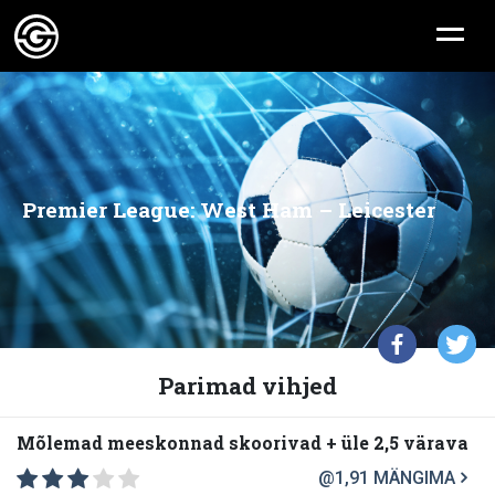
Premier League: West Ham – Leicester
Parimad vihjed
Mõlemad meeskonnad skoorivad + üle 2,5 värava
@1,91
MÄNGIMA