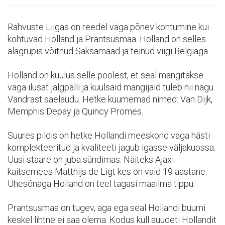
Rahvuste Liigas on reedel väga põnev kohtumine kui
kohtuvad Holland ja Prantsusmaa. Holland on selles
alagrupis võitnud Saksamaad ja teinud viigi Belgiaga.
Holland on kuulus selle poolest, et seal mängitakse
väga ilusat jalgpalli ja kuulsaid mängijaid tuleb nii nagu
Vändrast saelaudu. Hetke kuumemad nimed: Van Dijk,
Memphis Depay ja Quincy Promes.
Suures pildis on hetke Hollandi meeskond väga hästi
komplekteeritud ja kvaliteeti jagub igasse väljakuossa.
Uusi staare on juba sündimas. Näiteks Ajaxi
kaitsemees Matthijs de Ligt kes on vaid 19 aastane.
Ühesõnaga Holland on teel tagasi maailma tippu.
Prantsusmaa on tugev, aga ega seal Hollandi buumi
keskel lihtne ei saa olema. Kodus küll suudeti Hollandit