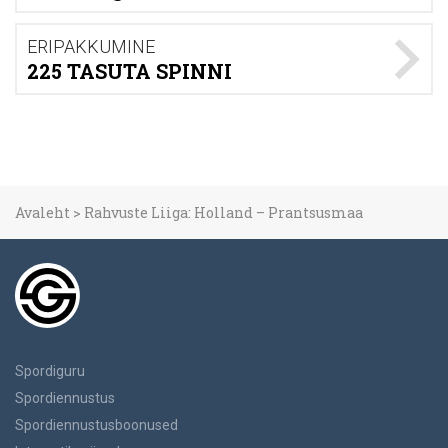
ERIPAKKUMINE
225 TASUTA SPINNI
Avaleht
>
Rahvuste Liiga: Holland – Prantsusmaa
Spordiguru
Spordiennustus
Spordiennustusboonused