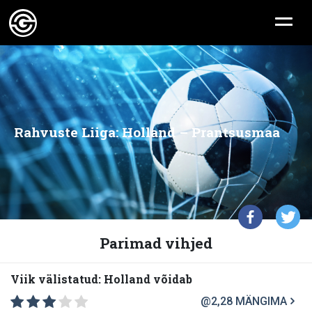
Rahvuste Liiga: Holland – Prantsusmaa
Parimad vihjed
Viik välistatud: Holland võidab
@2,28
MÄNGIMA