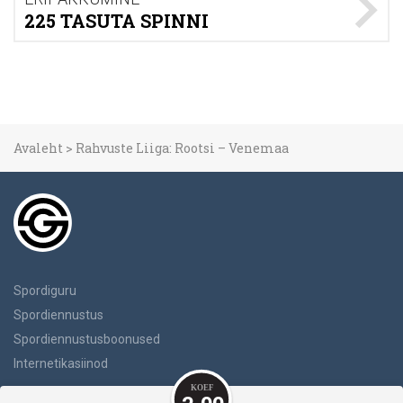
225 TASUTA SPINNI
Avaleht
>
Rahvuste Liiga: Rootsi – Venemaa
Spordiguru
Spordiennustus
Spordiennustusboonused
Internetikasiinod
Ärge Unustage Mängida Vastutustundlikult.