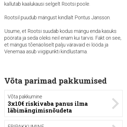
kallutab kaalukausi selgelt Rootsi poole.
Rootsil puudub mängust kindlalt Pontus Jansson.
Usume, et Rootsi suudab kodus mängu enda kasuks
pöörata ja seda oleks neil enam kui tarvis. Fakt on see,
et mängus tõenäoliselt palju väravaid ei lööda ja
Venemaa asub viigipunkti kindlustama.
Võta parimad pakkumised
Võta pakkumine
3x10€ riskivaba panus ilma
läbimängimisnõudeta
ERIPAKKUMINE