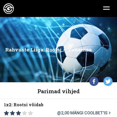
Rahvuste Liiga: Rootsi – Venemaa
Parimad vihjed
1x2: Rootsi võidab
@2,00
MÄNGI COOLBET'IS