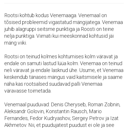
Rootsi kohtub kodus Venemaaga. Venemaal on
tõsised probleemid vigastatud mängijatega. Venemaa
juhib alagruppi seitsme punktiga ja Roosti on teine
nelja punktiga. Viimati kui meeskonnad kohtusid jäi
mäng viiki.
Rootsi on teinud kolmes kohtumises kolm väravat ja
endale on samuti lastud lüüa kolm. Venemaa on teinud
neli väravat ja endale lasknud ühe. Usume, et Venemaa
keskendub tänases mängus vaid kaitsmisele ja saame
näha kas rootsalsed suudavad palli Venemaa
väravasse toimetada.
Venemaal puuduvad: Denis Cheryseb, Roman Zobnin,
Aleksandr Golovin, Konstantin Rausch, Mario
Fernandes, Fedor Kudryashov, Sergey Petrov ja Izat
Akhmetov. Nii, et puudujatest puudust ei ole ja see