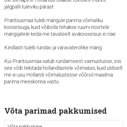
jalgpalli tuleviku pärast.
Prantsusmaa tuleb mängule parima võimaliku
kooseisuga, kuid võibolla tehakse ruumi noortele
mängijatele keda me tavaliselt avakooseisus ei näe.
Kindlasti tuleb ründav ja väravaterohke mäng.
Kui Prantsusmaa satub ründamisest vaimustusse, siis
see võib tekitada hollandlastele võimalusi, kuid üldiselt
me ei usu Hollandi võimalustesse võõrsil maailma
parima meeskonna vastu.
Võta parimad pakkumised
Võta pakkumine