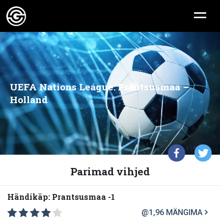
UEFA Nations League: Prantsusmaa –
Holland
Parimad vihjed
Händikäp: Prantsusmaa -1
@1,96
MÄNGIMA