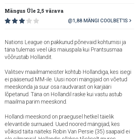
Mängus Üle 2,5 värava
@1,88
MÄNGI COOLBET'IS
Nations League on pakkunud põnevaid kohtumisi ja
täna tulemas veel üks maiuspala kui Prantsusmaa
võõrustab Hollandit.
Valitsev maailmameister kohtub Hollandiga, kes isegi
ei pääsenud MM-ile. Uusi noori mängijaid on võetud
meeskonda ja suur osa raudvarast on karjääri
lõpetanud. Täna on Hollandil raske kui vastu astub
maailma parim meeskond.
Hollandi meeskond on praegusel hetkel täielik
elevantide surnuaed. Uued noored mängijad, kes
võiksid täita näiteks Robin Van Persie (35) saapaid ei
ole silmapiriil. Hollandis ollakse tõeliselt mures