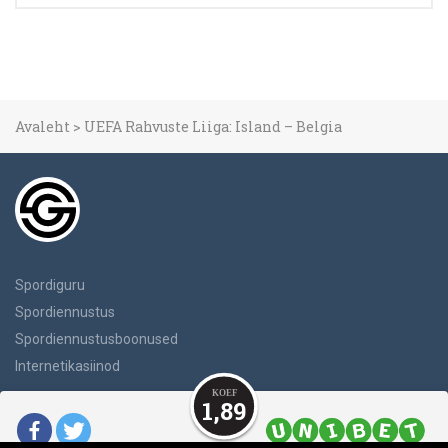
Avaleht
>
UEFA Rahvuste Liiga: Island – Belgia
Spordiguru
Spordiennustus
Spordiennustusboonused
Internetikasiinod
1,89
Ärge Unustage Mängida Vastutustundlikult.