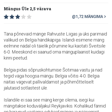
Mängus Üle 2,5 värava
@1,72
MÄNGIMA
Täna põnevaid mänge Rahvuste Liigas ja üks parimaid
valikuid on Belgia händikäpiga. Islandi esimene mäng
eelmine nädal oli täielik põrumine kui kaotati Šveitsile
6-0. Meeskond ei saanud oma mänguplaanist kuidagi
kinni peetud.
Belgia pidas sõpruskohtumise Šotimaa vastu ja nad
tegid väga hoogsa mängu. Belgia võitis 4-0. Belgia
näitas vägevat pallivaldamist ja põhimõtteliselt
jalutasid sotlastest üle.
Islandile ei saa see mäng kerge olema, isegi kui
mängitakse koduväljakul Reykjavikis. Kohalikud fännid
on harjunud vaatama edukaid mänge ja pääsemist