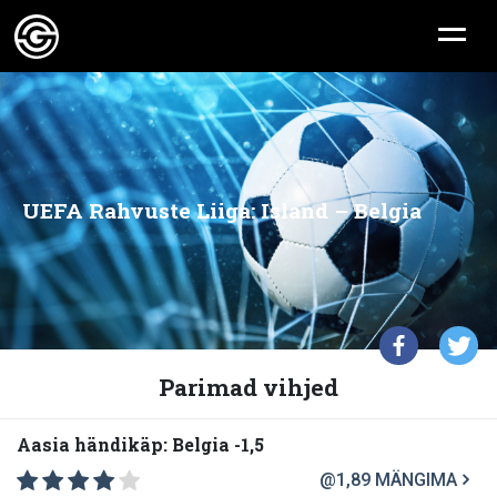
UEFA Rahvuste Liiga: Island – Belgia
Parimad vihjed
Aasia händikäp: Belgia -1,5
@1,89
MÄNGIMA